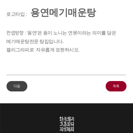
용연메기매운탕
로고타입 :
컨셉방향
'용연'은 용이 노니는 연못이라는 의미를 담은
:
메기매운탕전문 탕집입니다.
캘리그라피로 자유롭게 표현하시오.
다음
목록