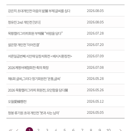
2026.08.05
강은지 초대개인전 마음의 밭展 부제:글씨를 심다
2026.08.05
정유진 2nd 개인전 [잇다]
2026.07.28
묵황캘리그라피회원 부채展 “바람을 담다”
2026.07.20
설은향 개인전 '이어진결'
2026.07.09
서른일곱번째 시안재 담장서화전 <배시시환장전>
2026.07.08
2026계명서예협회전-획의 확장
2026.05.28
제6회 글씨,그리다 정기회원전 ‘온통,글씨’
2026.05.26
2026 묵황캘리그라피 회원전, 모던함을 담다展
2026.05.12
오월愛線想전
2026.05.05
청봉 류기원 초대 개인전 '붓과 사는 남자'
10
1
2
3
4
5
6
7
8
9