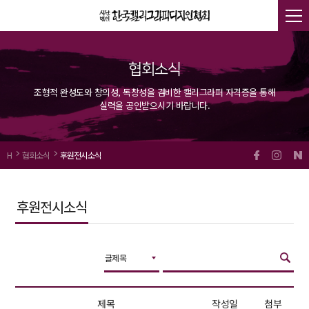
협회소식
조형적 완성도와 창의성, 독창성을 겸비한 캘리그라퍼 자격증을 통해
실력을 공인받으시기 바랍니다.
H
협회소식
후원전시소식
후원전시소식
글제목
작성일
제목
첨부