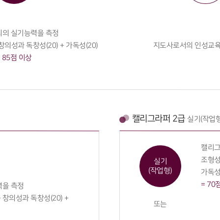
의 실기능력을 측정
창의성과 독창성(20) + 가독성(20)
지도사로서의 인성교육
= 85점 이상
캘리그라퍼 2급
실기(작업형
캘리그
조형성과
실기
(작업형)
가독성(
= 70
력을 측정
 창의성과 독창성(20) +
또는