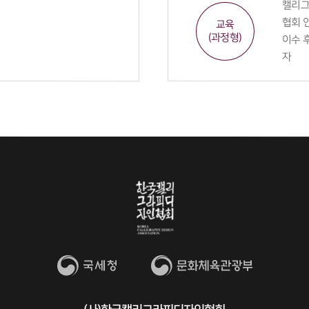
캘리그
협회 
교육
(과정형)
이수 
자