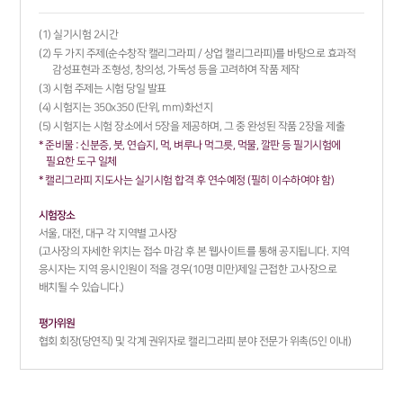
실기시험 2시간
두 가지 주제(순수창작 캘리그라피 / 상업 캘리그라피)를 바탕으로 효과적
감성표현과 조형성, 창의성, 가독성 등을 고려하여 작품 제작
시험 주제는 시험 당일 발표
시험지는 350x350 (단위, mm)화선지
시험지는 시험 장소에서 5장을 제공하며, 그 중 완성된 작품 2장을 제출
준비물 : 신분증, 붓, 연습지, 먹, 벼루나 먹그릇, 먹물, 깔판 등 필기시험에
필요한 도구 일체
캘리그라피 지도사는 실기시험 합격 후 연수예정 (필히 이수하여야 함)
시험장소
서울, 대전, 대구 각 지역별 고사장
(고사장의 자세한 위치는 접수 마감 후 본 웹사이트를 통해 공지됩니다. 지역
응시자는 지역 응시인원이 적을 경우(10명 미만)제일 근접한 고사장으로
배치될 수 있습니다.)
평가위원
협회 회장(당연직) 및 각계 권위자로 캘리그라피 분야 전문가 위촉(5인 이내)