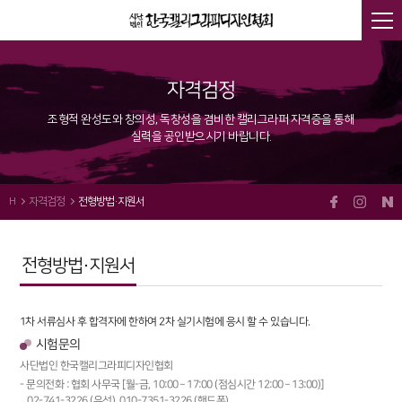
자격검정
조형적 완성도와 창의성, 독창성을 겸비한 캘리그라퍼 자격증을 통해
실력을 공인받으시기 바랍니다.
H
자격검정
전형방법·지원서
전형방법·지원서
1차 서류심사 후 합격자에 한하여 2차 실기시험에 응시 할 수 있습니다.
시험문의
사단법인 한국캘리그라피디자인협회
문의전화 : 협회 사무국 [월-금, 10:00 – 17:00 (점심시간 12:00 – 13:00)]
02-741-3226 (유선), 010-7351-3226 (핸드폰)