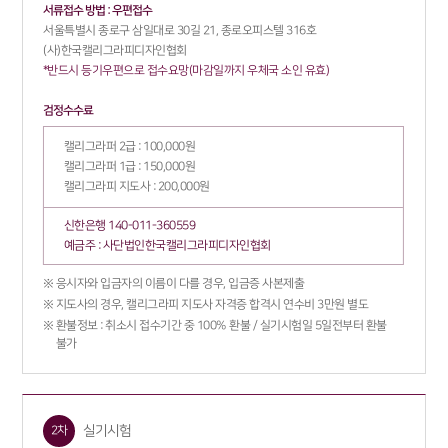
서류접수 방법 : 우편접수
서울특별시 종로구 삼일대로 30길 21, 종로오피스텔 316호
(사)한국캘리그라피디자인협회
*반드시 등기우편으로 접수요망(마감일까지 우체국 소인 유효)
검정수수료
캘리그라퍼 2급 : 100,000원
캘리그라퍼 1급 : 150,000원
캘리그라피 지도사 : 200,000원
신한은행 140-011-360559
예금주 : 사단법인한국캘리그라피디자인협회
응시자와 입금자의 이름이 다를 경우, 입금증 사본제출
지도사의 경우, 캘리그라피 지도사 자격증 합격시 연수비 3만원 별도
환불정보 : 취소시 접수기간 중 100% 환불 / 실기시험일 5일전부터 환불
불가
실기시험
2차